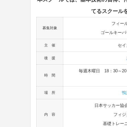
てるスクール
フィー
募集対象
ゴールキーパ
セイ
主 催
後 援
毎週木曜日 18：30～
時 間
鴨
場 所
日本サッカー協
フィジ
内 容
基礎トレー