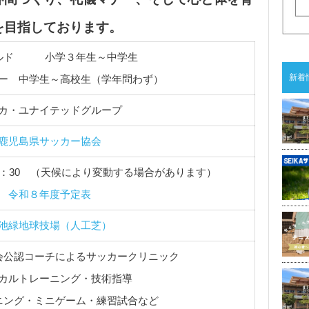
を目指しております。
ルド 小学３年生～中学生
新着
ー 中学生～高校生（学年問わず）
カ・ユナイテッドグループ
鹿児島県サッカー協会
20：30 （天候により変動する場合があります）
令和８年度予定表
池緑地球技場（人工芝）
会公認コーチによるサッカークリニック
カルトレーニング・技術指導
ニング・ミニゲーム・練習試合など