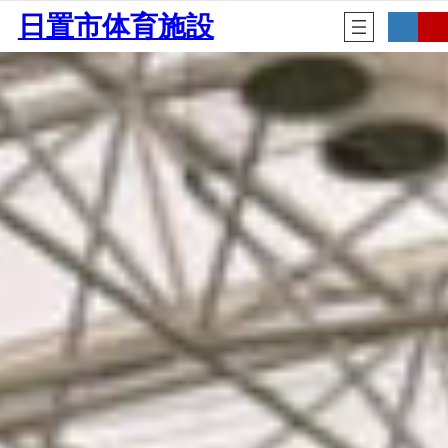
内
ア
ア
日置市体育施設
容
イ
イ
コ
コ
を
ン
ン
ス
リ
リ
キ
ン
ン
ク
ク
ッ
プ