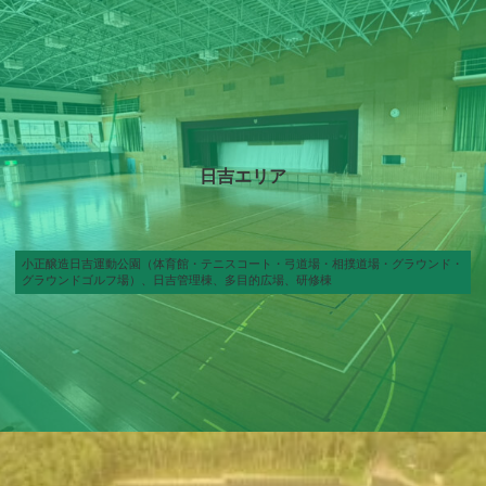
ー
リ
ン
ク
日吉エリア
小正醸造日吉運動公園（体育館・テニスコート・弓道場・相撲道場・グラウンド・
グラウンドゴルフ場）、日吉管理棟、多目的広場、研修棟
カ
バ
ー