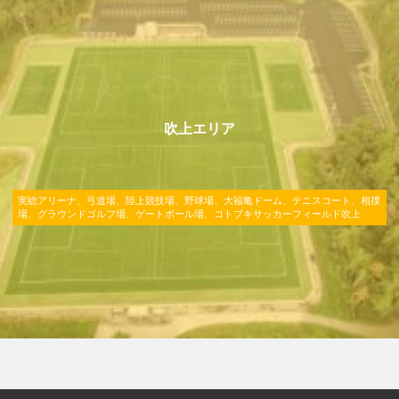
リ
ン
ク
吹上エリア
実総アリーナ、弓道場、陸上競技場、野球場、大福亀ドーム、テニスコート、相撲
場、グラウンドゴルフ場、ゲートボール場、コトブキサッカーフィールド吹上