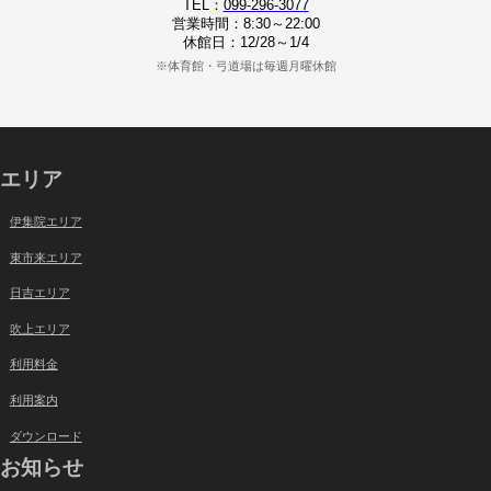
TEL：
099-296-3077
営業時間：8:30～22:00
休館日：12/28～1/4
※体育館・弓道場は毎週月曜休館
エリア
伊集院エリア
東市来エリア
日吉エリア
吹上エリア
利用料金
利用案内
ダウンロード
お知らせ