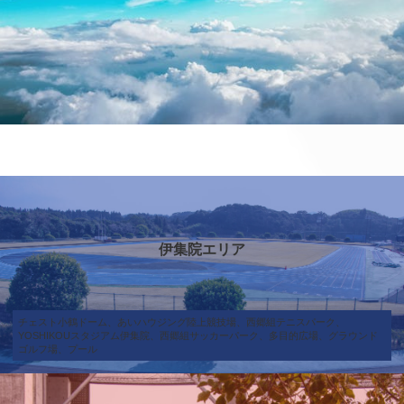
カ
バ
ー
リ
伊集院エリア
ン
ク
チェスト小鶴ドーム、あいハウジング陸上競技場、西郷組テニスパーク、
YOSHIKOUスタジアム伊集院、西郷組サッカーパーク、多目的広場、グラウンド
ゴルフ場、プール
カ
バ