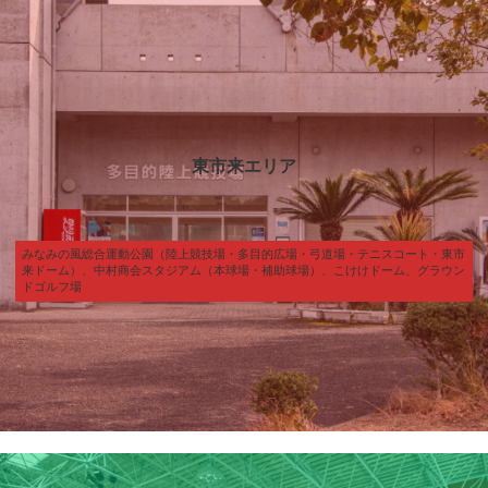
ー
リ
ン
ク
東市来エリア
みなみの風総合運動公園（陸上競技場・多目的広場・弓道場・テニスコート・東市
来ドーム）、中村商会スタジアム（本球場・補助球場）、こけけドーム、グラウン
ドゴルフ場
カ
バ