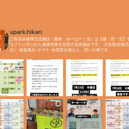
upark.hikari
三島温泉健康交流施設（愛称：ゆーぱーく光）は【健・憩・交】
セプトに作られた健康増進を目指す温泉施設です。
大浴場(岩風
呂)・家族風呂･サウナ･休憩室を備えた、憩いの場です。