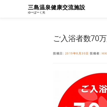
コ
三島温泉健康交流施設
ン
ゆーぱーく光
テ
ン
ツ
へ
ご入浴者数70
ス
キ
ッ
プ
投稿日:
2019年8月30日
投稿者:
HIK