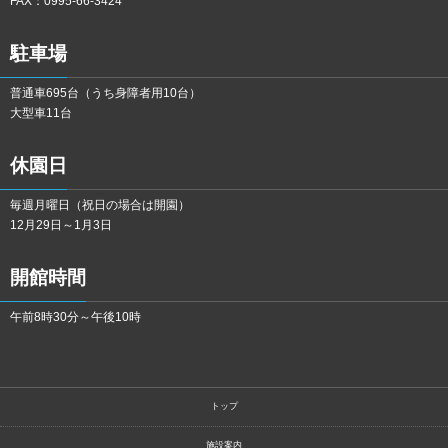
FAX：0995-66-3424
駐車場
普通車695台（うち身障者用10台）
大型車11台
休園日
毎週月曜日（祝日の場合は開園）
12月29日～1月3日
開館時間
午前8時30分～午後10時
トップ
施設案内