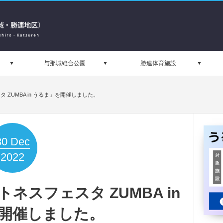
与那城総合公園
勝連体育施設
ZUMBA in うるま」を開催しました。
30
Dec
2022
スフェスタ ZUMBA in
開催しました。