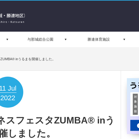
与那城総合公園
勝連体育施設
UMBA® inうるまを開催しました。
11
Jul
2022
フェスタZUMBA® inう
催しました。