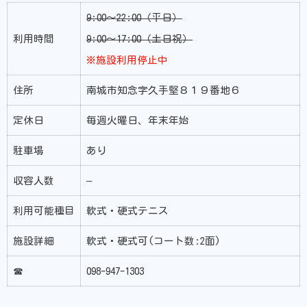
9:00〜22:00（平日）
利用時間
9:00〜17:00（土日祝）
※施設利用停止中
住所
南城市知念字久手堅８１９番地６
定休日
毎週火曜日、年末年始
駐車場
あり
収容人数
–
利用可能種目
軟式・硬式テニス
施設詳細
軟式・硬式可(コート数:2面)
☎
098-947-1303