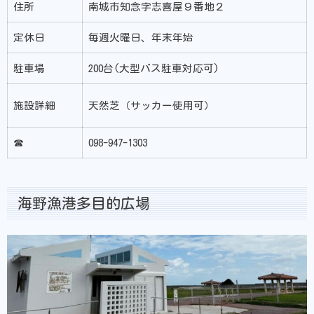
住所
南城市知念字志喜屋９番地２
定休日
毎週火曜日、年末年始
駐車場
200台(大型バス駐車対応可)
施設詳細
天然芝（サッカー使用可）
☎
098-947-1303
海野漁港多目的広場