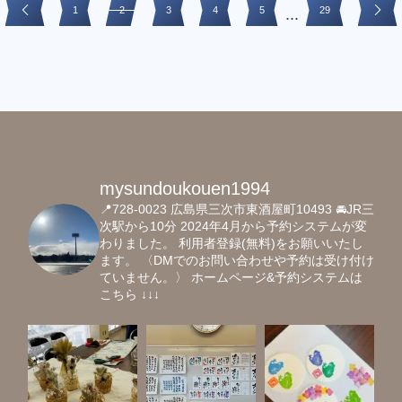
1
2
3
4
5
29
...
mysundoukouen1994
📍728-0023
広島県三次市東酒屋町10493
🚘JR三
次駅から10分
2024年4月から予約システムが変
わりました。
利用者登録(無料)をお願いいたし
ます。
〈DMでのお問い合わせや予約は受け付け
ていません。〉
ホームページ&予約システムは
こちら
↓↓↓