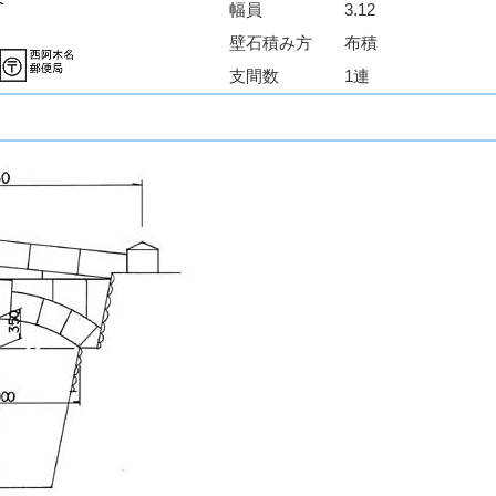
幅員
3.12
壁石積み方
布積
支間数
1連