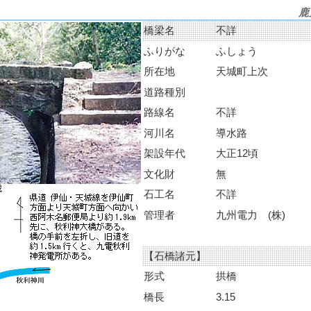
鹿
橋梁名
不詳
ふりがな
ふしょう
所在地
天城町上次
道路種別
路線名
不詳
河川名
導水路
架設年代
大正12頃
文化財
無
石工名
不詳
管理者
九州電力 (株)
【石橋諸元】
形式
拱橋
橋長
3.15