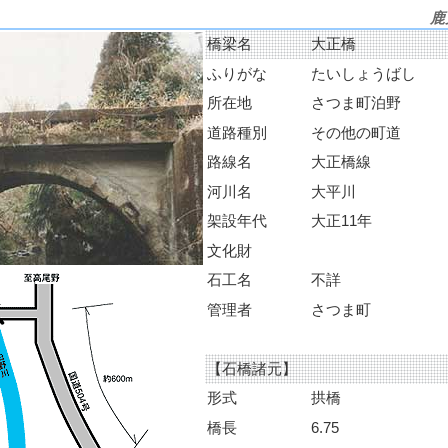
鹿
橋梁名
大正橋
ふりがな
たいしょうばし
所在地
さつま町泊野
道路種別
その他の町道
路線名
大正橋線
河川名
大平川
架設年代
大正11年
文化財
石工名
不詳
管理者
さつま町
【石橋諸元】
形式
拱橋
橋長
6.75