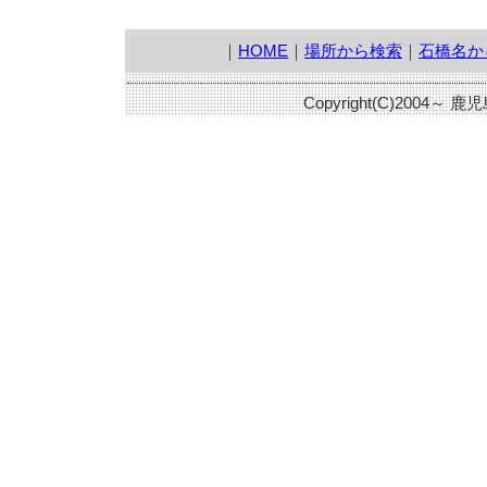
｜
HOME
｜
場所から検索
｜
石橋名か
Copyright(C)2004～ 鹿