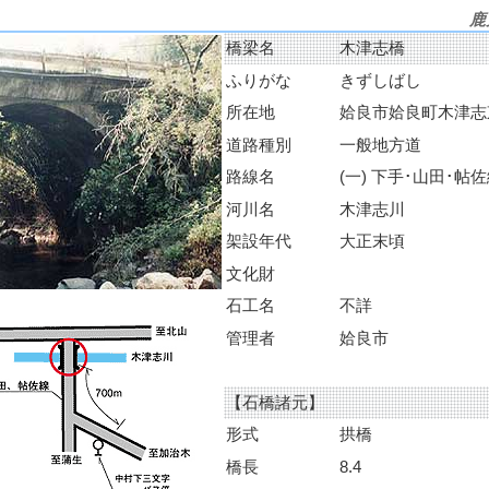
鹿
橋梁名
木津志橋
ふりがな
きずしばし
所在地
姶良市姶良町木津志
道路種別
一般地方道
路線名
(一) 下手･山田･帖
河川名
木津志川
架設年代
大正末頃
文化財
石工名
不詳
管理者
姶良市
【石橋諸元】
形式
拱橋
橋長
8.4