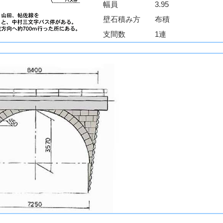
幅員
3.95
壁石積み方
布積
支間数
1連