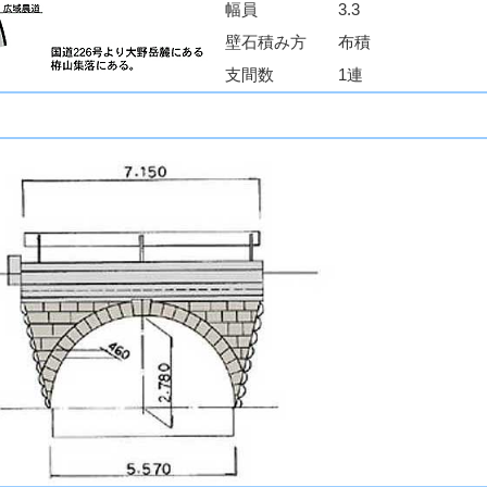
幅員
3.3
壁石積み方
布積
支間数
1連