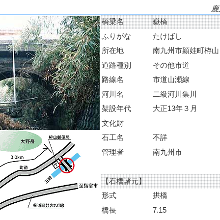
鹿
橋梁名
嶽橋
ふりがな
たけばし
所在地
南九州市頴娃町栫山
道路種別
その他市道
路線名
市道山瀬線
河川名
二級河川集川
架設年代
大正13年３月
文化財
石工名
不詳
管理者
南九州市
【石橋諸元】
形式
拱橋
橋長
7.15