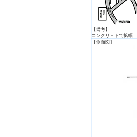
【備考】
コンクリ－トで拡幅
【側面図】