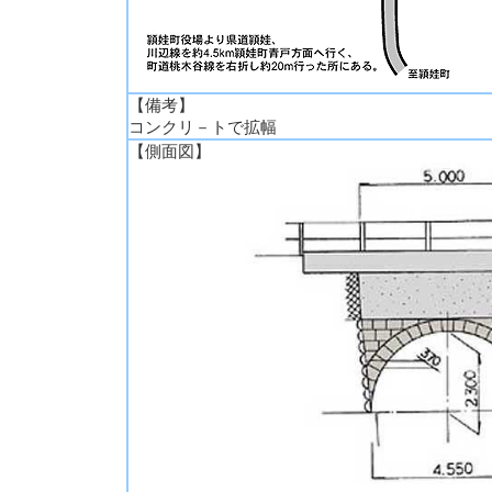
【備考】
コンクリ－トで拡幅
【側面図】