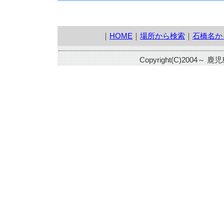
｜
HOME
｜
場所から検索
｜
石橋名か
Copyright(C)2004～ 鹿