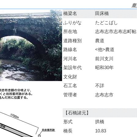
鹿
橋梁名
田床橋
ふりがな
たどこばし
所在地
志布志市志布志町帖
道路種別
農道
路線名
<他>農道
河川名
前川支川
架設年代
昭和30年
文化財
石工名
不詳
管理者
志布志市
【石橋諸元】
形式
拱橋
橋長
10.83