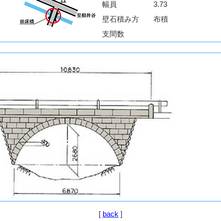
幅員
3.73
壁石積み方
布積
支間数
[
back
]