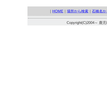
｜
HOME
｜
場所から検索
｜
石橋名か
Copyright(C)2004～ 鹿