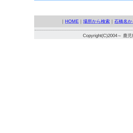
｜
HOME
｜
場所から検索
｜
石橋名か
Copyright(C)2004～ 鹿