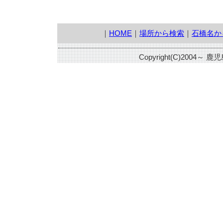
｜
HOME
｜
場所から検索
｜
石橋名か
Copyright(C)2004～ 鹿