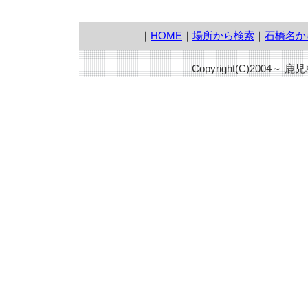
｜
HOME
｜
場所から検索
｜
石橋名か
Copyright(C)2004～ 鹿