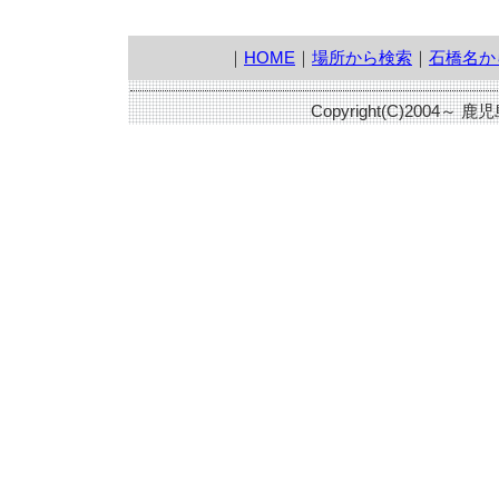
｜
HOME
｜
場所から検索
｜
石橋名か
Copyright(C)2004～ 鹿