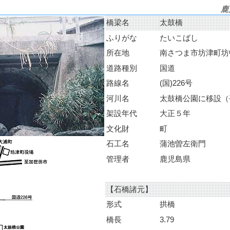
鹿
橋梁名
太鼓橋
ふりがな
たいこばし
所在地
南さつま市坊津町坊
道路種別
国道
路線名
(国)226号
河川名
太鼓橋公園に移設（
架設年代
大正５年
文化財
町
石工名
蒲池曽左衛門
管理者
鹿児島県
【石橋諸元】
形式
拱橋
橋長
3.79