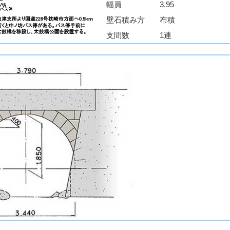
幅員
3.95
壁石積み方
布積
支間数
1連