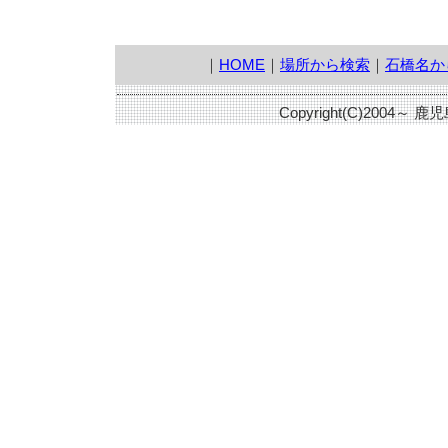
｜
HOME
｜
場所から検索
｜
石橋名か
Copyright(C)2004～ 鹿