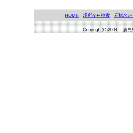
｜
HOME
｜
場所から検索
｜
石橋名か
Copyright(C)2004～ 鹿