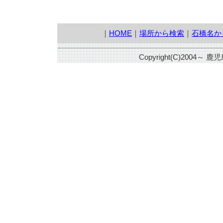
｜
HOME
｜
場所から検索
｜
石橋名か
Copyright(C)2004～ 鹿