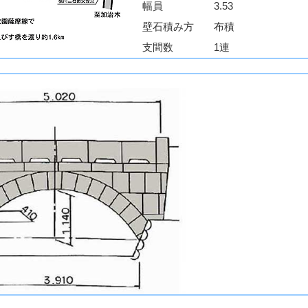
幅員
3.53
壁石積み方
布積
支間数
1連