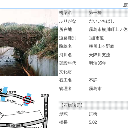
鹿
橋梁名
第一橋
ふりがな
だいいちばし
所在地
霧島市横川町上ノ佐牟田
道路種別
1級市道
路線名
横川山ヶ野線
河川名
天降川支流
架設年代
明治35年
文化財
石工名
不詳
管理者
霧島市
【石橋諸元】
形式
拱橋
橋長
5.02