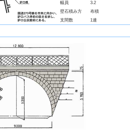
幅員
3.2
壁石積み方
布積
支間数
1連