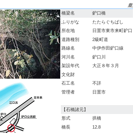
鹿
橋梁名
鈩口橋
ふりがな
たたらぐちばし
所在地
日置市東市来町鈩口
道路種別
2級町道
路線名
中伊作田鈩口線
河川名
鈩口川
架設年代
大正８年３月
文化財
石工名
不詳
管理者
日置市
【石橋諸元】
形式
拱橋
橋長
12.8