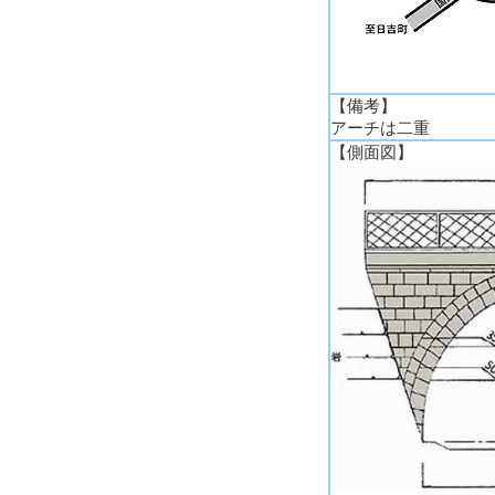
【備考】
アーチは二重
【側面図】