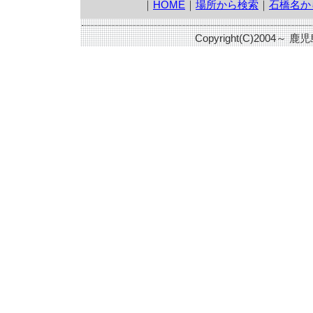
｜
HOME
｜
場所から検索
｜
石橋名か
Copyright(C)2004～ 鹿