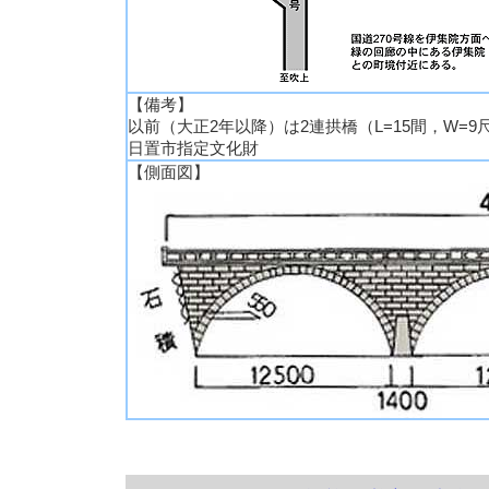
【備考】
以前（大正2年以降）は2連拱橋（L=15間，W=9
日置市指定文化財
【側面図】