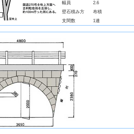
幅員
2.6
壁石積み方
布積
支間数
1連