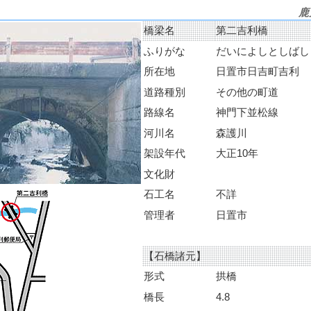
鹿
橋梁名
第二吉利橋
ふりがな
だいによしとしばし
所在地
日置市日吉町吉利
道路種別
その他の町道
路線名
神門下並松線
河川名
森護川
架設年代
大正10年
文化財
石工名
不詳
管理者
日置市
【石橋諸元】
形式
拱橋
橋長
4.8