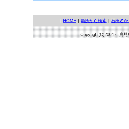
｜
HOME
｜
場所から検索
｜
石橋名か
Copyright(C)2004～ 鹿