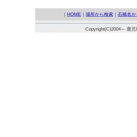
｜
HOME
｜
場所から検索
｜
石橋名か
Copyright(C)2004～ 鹿