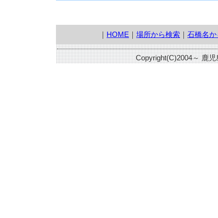
｜
HOME
｜
場所から検索
｜
石橋名か
Copyright(C)2004～ 鹿