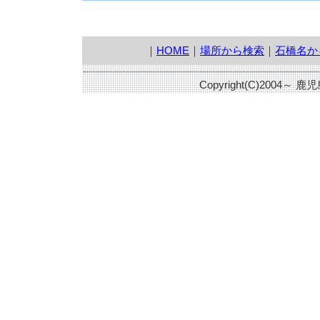
｜
HOME
｜
場所から検索
｜
石橋名か
Copyright(C)2004～ 鹿