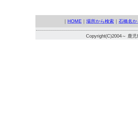
｜
HOME
｜
場所から検索
｜
石橋名か
Copyright(C)2004～ 鹿