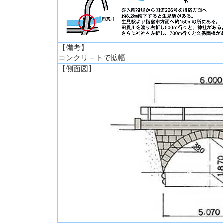
【備考】
コンクリ－トで拡幅
【側面図】